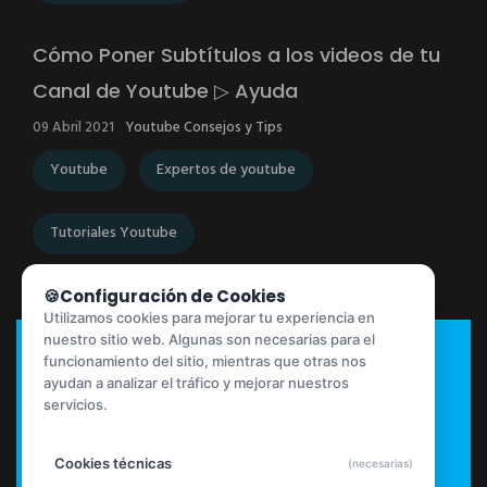
Cómo Poner Subtítulos a los videos de tu
Canal de Youtube ▷ Ayuda
09 Abril 2021
Youtube Consejos y Tips
Youtube
Expertos de youtube
Tutoriales Youtube
Configuración de Cookies
Utilizamos cookies para mejorar tu experiencia en
Certificaciones
nuestro sitio web. Algunas son necesarias para el
funcionamiento del sitio, mientras que otras nos
ayudan a analizar el tráfico y mejorar nuestros
servicios.
Cookies técnicas
(necesarias)