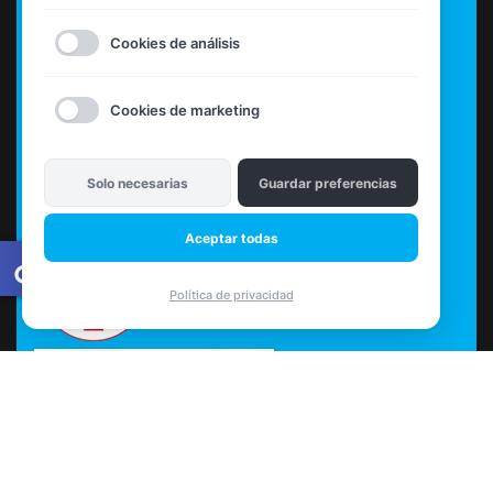
Cookies de análisis
Cookies de marketing
Solo necesarias
Guardar preferencias
Aceptar todas
accessible
Política de privacidad