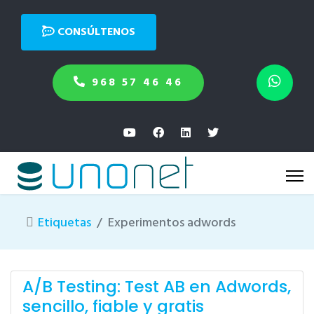
CONSÚLTENOS
968 57 46 46
Etiquetas
Experimentos adwords
A/B Testing: Test AB en Adwords,
sencillo, fiable y gratis